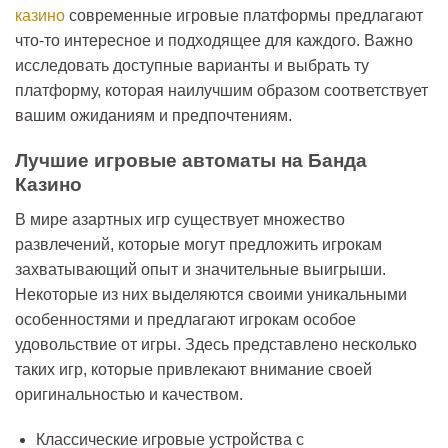
казино
современные игровые платформы предлагают
что-то интересное и подходящее для каждого. Важно
исследовать доступные варианты и выбрать ту
платформу, которая наилучшим образом соответствует
вашим ожиданиям и предпочтениям.
Лучшие игровые автоматы на Банда
Казино
В мире азартных игр существует множество
развлечений, которые могут предложить игрокам
захватывающий опыт и значительные выигрыши.
Некоторые из них выделяются своими уникальными
особенностями и предлагают игрокам особое
удовольствие от игры. Здесь представлено несколько
таких игр, которые привлекают внимание своей
оригинальностью и качеством.
Классические игровые устройства с