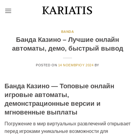
Μετάβαση
στο
περιεχόμενο
BANDA
Банда Казино – Лучшие онлайн
автоматы, демо, быстрый вывод
POSTED ON
14 ΝΟΕΜΒΡΊΟΥ 2024
BY
Банда Казино — Топовые онлайн
игровые автоматы,
демонстрационные версии и
мгновенные выплаты
Погружение в мир виртуальных развлечений открывает
перед игроками уникальные возможности для