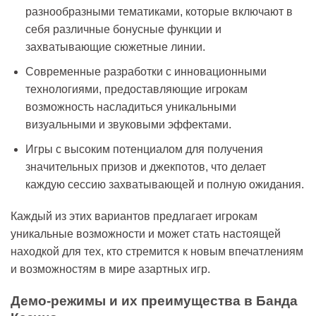
разнообразными тематиками, которые включают в
себя различные бонусные функции и
захватывающие сюжетные линии.
Современные разработки с инновационными
технологиями, предоставляющие игрокам
возможность насладиться уникальными
визуальными и звуковыми эффектами.
Игры с высоким потенциалом для получения
значительных призов и джекпотов, что делает
каждую сессию захватывающей и полную ожидания.
Каждый из этих вариантов предлагает игрокам
уникальные возможности и может стать настоящей
находкой для тех, кто стремится к новым впечатлениям
и возможностям в мире азартных игр.
Демо-режимы и их преимущества в Банда