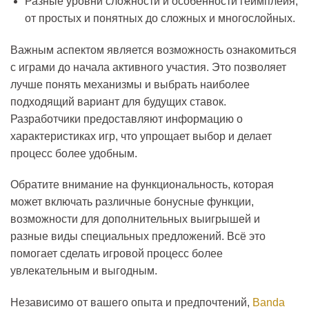
Разные уровни сложности и особенности геймплейя,
от простых и понятных до сложных и многослойных.
Важным аспектом является возможность ознакомиться
с играми до начала активного участия. Это позволяет
лучше понять механизмы и выбрать наиболее
подходящий вариант для будущих ставок.
Разработчики предоставляют информацию о
характеристиках игр, что упрощает выбор и делает
процесс более удобным.
Обратите внимание на функциональность, которая
может включать различные бонусные функции,
возможности для дополнительных выигрышей и
разные виды специальных предложений. Всё это
помогает сделать игровой процесс более
увлекательным и выгодным.
Независимо от вашего опыта и предпочтений,
Banda