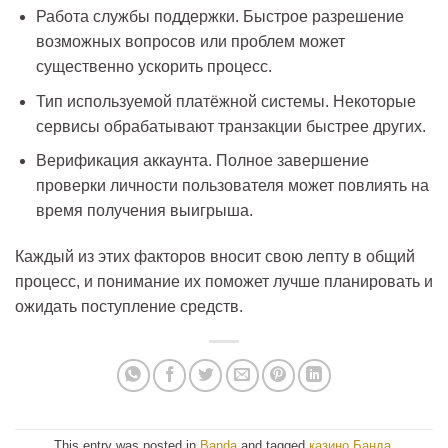
Работа службы поддержки. Быстрое разрешение
возможных вопросов или проблем может
существенно ускорить процесс.
Тип используемой платёжной системы. Некоторые
сервисы обрабатывают транзакции быстрее других.
Верификация аккаунта. Полное завершение
проверки личности пользователя может повлиять на
время получения выигрыша.
Каждый из этих факторов вносит свою лепту в общий
процесс, и понимание их поможет лучше планировать и
ожидать поступление средств.
This entry was posted in
Banda
and tagged
казино Банда
.