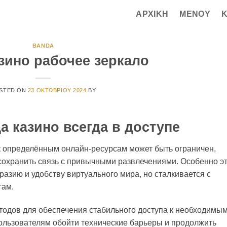
ΑΡΧΙΚΗ
ΜΕΝΟΥ
Κ
BANDA
зино рабочее зеркало
STED ON
23 ΟΚΤΩΒΡΊΟΥ 2024
BY
а казино всегда в доступе
 к определённым онлайн-ресурсам может быть ограничен,
 сохранить связь с привычными развлечениями. Особенно э
бразию и удобству виртуального мира, но сталкивается с
гам.
одов для обеспечения стабильного доступа к необходимы
ользователям обойти технические барьеры и продолжить