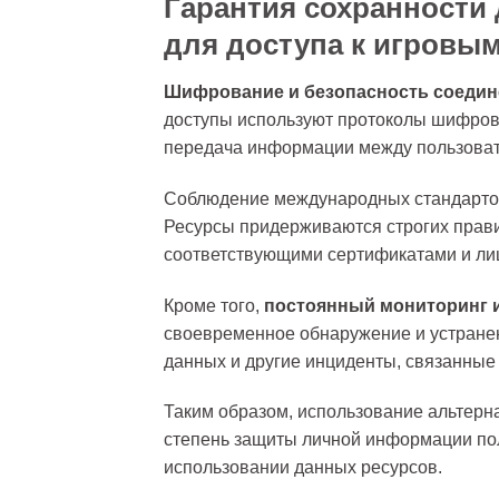
Гарантия сохранности
для доступа к игровы
Шифрование и безопасность соедин
доступы используют протоколы шифрова
передача информации между пользоват
Соблюдение международных стандартов
Ресурсы придерживаются строгих прав
соответствующими сертификатами и ли
Кроме того,
постоянный мониторинг и
своевременное обнаружение и устранен
данных и другие инциденты, связанные 
Таким образом, использование альтерн
степень защиты личной информации пол
использовании данных ресурсов.