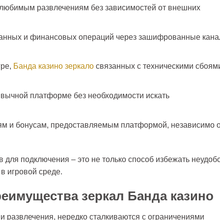
 любимым развлечениям без зависимостей от внешних
данных и финансовых операций через зашифрованные кан
гре,
Банда казино зеркало
связанных с техническими сбоям
ивычной платформе без необходимости искать
ям и бонусам, предоставляемым платформой, независимо 
для подключения – это не только способ избежать неудобс
 в игровой среде.
реимущества зеркал Банда казино
и развлечения, нередко сталкиваются с ограничениями