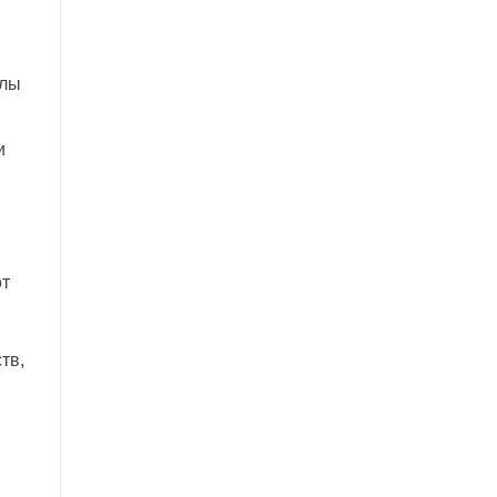
алы
и
от
тв,