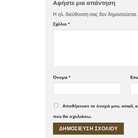
Αφήστε μια απάντηση
Η ηλ. διεύθυνση σας δεν δημοσιεύεται.
Σχόλιο
*
Όνομα
*
Ema
Αποθήκευσε το όνομά μου, email, κ
που θα σχολιάσω.