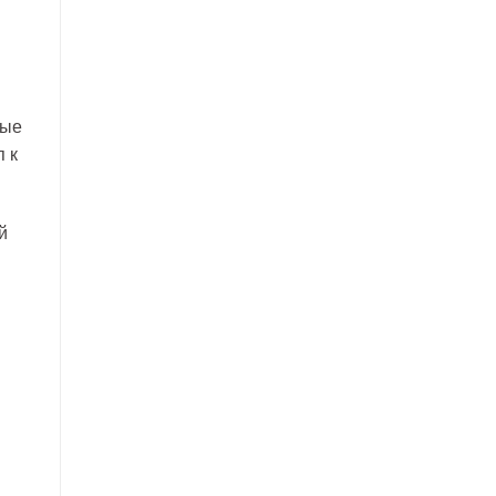
рые
 к
й