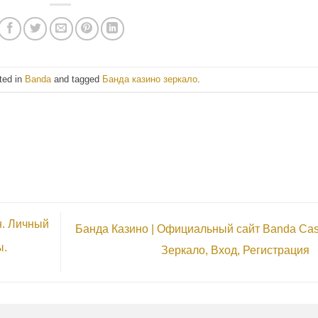
ted in
Banda
and tagged
Банда казино зеркало
.
. Личный
Банда Казино | Официальный сайт Banda Cas
ы.
Зеркало, Вход, Регистрация