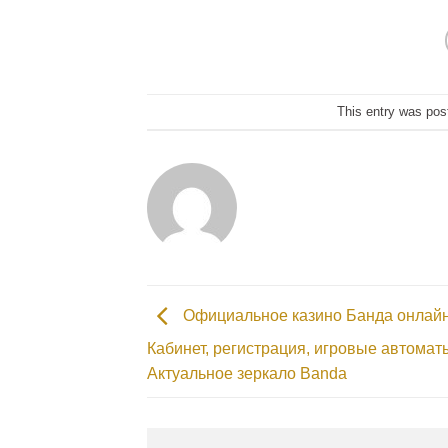
This entry was pos
Официальное казино Банда онлайн
Кабинет, регистрация, игровые автомат
Актуальное зеркало Banda