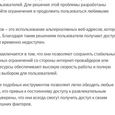
ользователей. Для решения этой проблемы разработаны
йти ограничения и продолжить пользоваться любимыми
в – это использование альтернативных веб-адресов, кото
. Благодаря таким решениям пользователи получают доступ
т временно недоступен.
аключается в том, что они позволяют сохранять стабильны
жных ограничений со стороны интернет-провайдеров или
 ресурсы обеспечивают высокую скорость работы и полную
м выбором для пользователей.
ие подобных инструментов позволяет легко обходить любые
х, кто привык к постоянному доступу к развлекательным
верены, что они всегда смогут получить доступ к своим
ешних факторов.