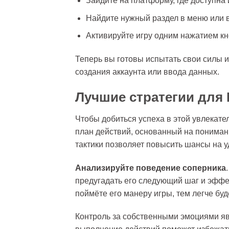
Зайдите на платформу, где доступна
Найдите нужный раздел в меню или в
Активируйте игру одним нажатием кно
Теперь вы готовы испытать свои силы и
создания аккаунта или ввода данных.
Лучшие стратегии для 
Чтобы добиться успеха в этой увлекат
план действий, основанный на пониман
тактики позволяет повысить шансы на у
Анализируйте поведение соперника
предугадать его следующий шаг и эффек
поймёте его манеру игры, тем легче бу
Контроль за собственными эмоциями я