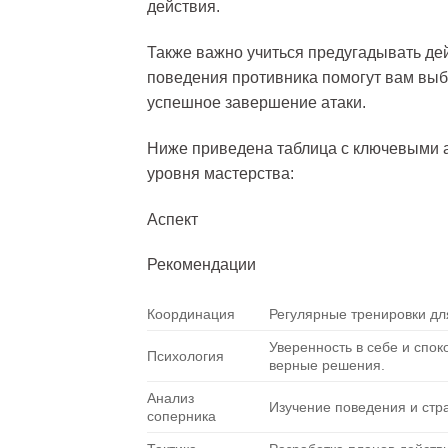
действия.
Также важно учиться предугадывать дей
поведения противника помогут вам выб
успешное завершение атаки.
Ниже приведена таблица с ключевыми а
уровня мастерства:
Аспект
Рекомендации
Координация
Регулярные тренировки дл
Уверенность в себе и спо
Психология
верные решения.
Анализ
Изучение поведения и стр
соперника