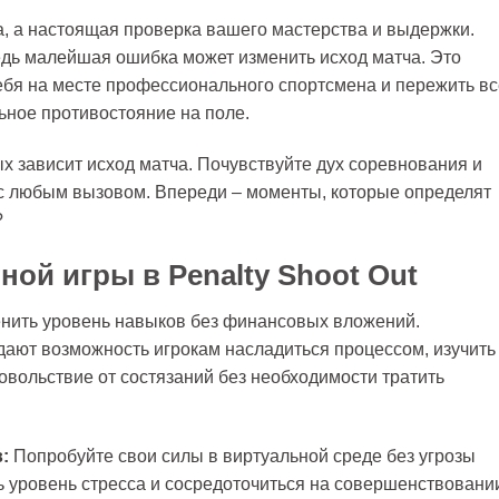
ра, а настоящая проверка вашего мастерства и выдержки.
едь малейшая ошибка может изменить исход матча. Это
ебя на месте профессионального спортсмена и пережить вс
ьное противостояние на поле.
ых зависит исход матча. Почувствуйте дух соревнования и
 с любым вызовом. Впереди – моменты, которые определят
?
ой игры в Penalty Shoot Out
енить уровень навыков без финансовых вложений.
ают возможность игрокам насладиться процессом, изучить
удовольствие от состязаний без необходимости тратить
:
Попробуйте свои силы в виртуальной среде без угрозы
ть уровень стресса и сосредоточиться на совершенствовани