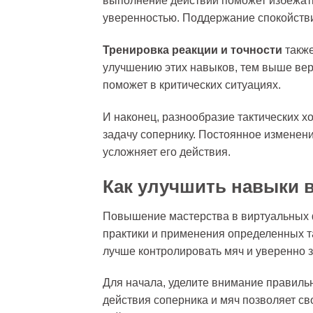
выполнение действий поможет избежат
уверенностью. Поддержание спокойств
Тренировка реакции и точности
также
улучшению этих навыков, тем выше ве
поможет в критических ситуациях.
И наконец, разнообразие тактических х
задачу сопернику. Постоянное изменени
усложняет его действия.
Как улучшить навыки 
Повышение мастерства в виртуальных 
практики и применения определенных т
лучше контролировать мяч и уверенно з
Для начала, уделите внимание правиль
действия соперника и мяч позволяет 