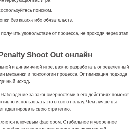
 интересующая вас игра.
оспользуйтесь поиском.
пки без каких-либо обязательств.
 получить удовольствие от процесса, не проходя через эта
Penalty Shoot Out онлайн
ельной и динамичной игре, важно разработать определенный
ии механики и психологии процесса. Оптимизация подхода 
дачный исход.
. Наблюдение за закономерностями в его действиях поможе
тивно использовать это в свою пользу. Чем лучше вы
дет адаптировать свою стратегию.
вляется ключевым фактором. Стабильное и уверенное