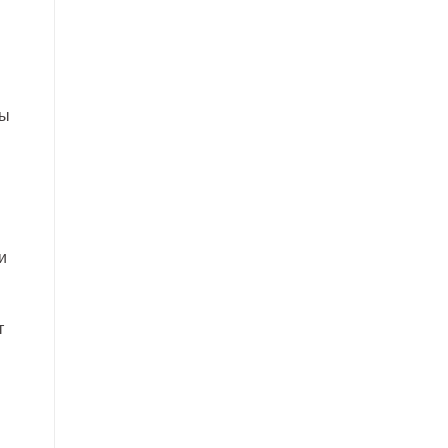
пы
и
т