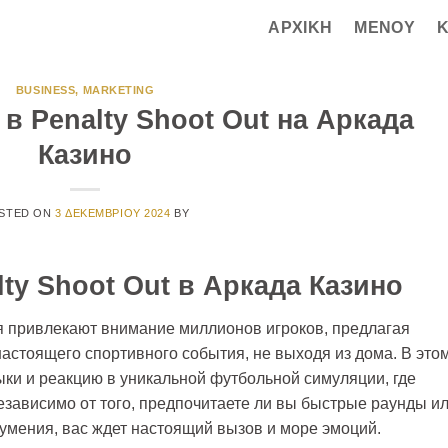
ΑΡΧΙΚΗ
ΜΕΝΟΥ
Κ
BUSINESS, MARKETING
в Penalty Shoot Out на Аркада
Казино
STED ON
3 ΔΕΚΕΜΒΡΊΟΥ 2024
BY
lty Shoot Out в Аркада Казино
 привлекают внимание миллионов игроков, предлагая
астоящего спортивного события, не выходя из дома. В это
ыки и реакцию в уникальной футбольной симуляции, где
зависимо от того, предпочитаете ли вы быстрые раунды и
 умения, вас ждет настоящий вызов и море эмоций.