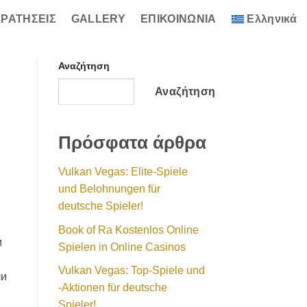
ΡΑΤΗΣΕΙΣ
GALLERY
ΕΠΙΚΟΙΝΩΝΙΑ
Ελληνικά
Αναζήτηση
Αναζήτηση
Πρόσφατα άρθρα
Vulkan Vegas: Elite-Spiele
und Belohnungen für
deutsche Spieler!
Book of Ra Kostenlos Online
м
Spielen in Online Casinos
Vulkan Vegas: Top-Spiele und
ли
-Aktionen für deutsche
Spieler!