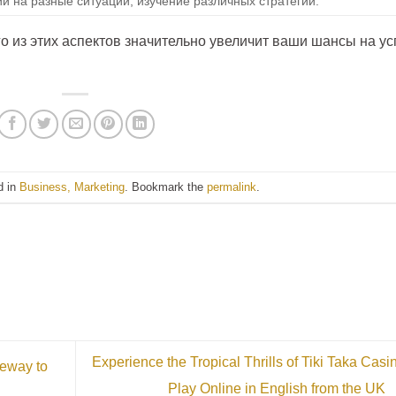
й на разные ситуации, изучение различных стратегий.
 из этих аспектов значительно увеличит ваши шансы на ус
d in
Business, Marketing
. Bookmark the
permalink
.
Experience the Tropical Thrills of Tiki Taka Casi
eway to
Play Online in English from the UK