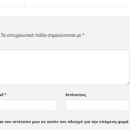
Τα υποχρεωτικά πεδία σημειώνονται με
*
il
*
Ιστότοπος
αι τον ιστότοπο μου σε αυτόν τον πλοηγό για την επόμενη φορά