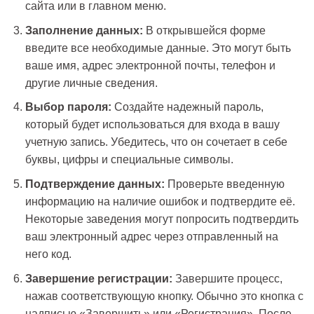
сайта или в главном меню.
Заполнение данных:
В открывшейся форме
введите все необходимые данные. Это могут быть
ваше имя, адрес электронной почты, телефон и
другие личные сведения.
Выбор пароля:
Создайте надежный пароль,
который будет использоваться для входа в вашу
учетную запись. Убедитесь, что он сочетает в себе
буквы, цифры и специальные символы.
Подтверждение данных:
Проверьте введенную
информацию на наличие ошибок и подтвердите её.
Некоторые заведения могут попросить подтвердить
ваш электронный адрес через отправленный на
него код.
Завершение регистрации:
Завершите процесс,
нажав соответствующую кнопку. Обычно это кнопка с
надписью «Завершить» или «Регистрация». После