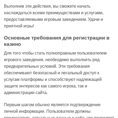
Выполнив эти действия, вы сможете начать
наслаждаться всеми преимуществами и услугами,
предоставляемыми игровым заведением. Удачи и
приятной игры!
Основные требования для регистрации в
казино
Для того чтобы стать полноправным пользователем
игрового заведения, необходимо выполнить ряд
предварительных условий. Эти требования
обеспечивают безопасный и легальный доступ к
услугам платформы и способствуют надлежащей
защите интересов как самого игрока, так и
администрации сайта.
Первым шагом обычно является подтверждение
личной информации. Пользователи должны
предоставить актуальные данные о себе, что позволяет