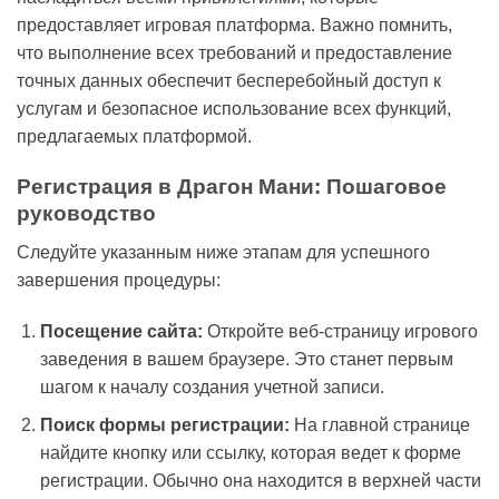
предоставляет игровая платформа. Важно помнить,
что выполнение всех требований и предоставление
точных данных обеспечит бесперебойный доступ к
услугам и безопасное использование всех функций,
предлагаемых платформой.
Регистрация в Драгон Мани: Пошаговое
руководство
Следуйте указанным ниже этапам для успешного
завершения процедуры:
Посещение сайта:
Откройте веб-страницу игрового
заведения в вашем браузере. Это станет первым
шагом к началу создания учетной записи.
Поиск формы регистрации:
На главной странице
найдите кнопку или ссылку, которая ведет к форме
регистрации. Обычно она находится в верхней части