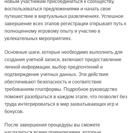
новым участникам присоединиться к сообществу,
воспользоваться предложениями и начать свое
путешествие в виртуальных развлечениях. Успешное
завершение всех этапов регистрации открывает путь к
полноценному игровому опыту и участию в
увлекательных мероприятиях.
Основные шаги, которые необходимо выполнить для
создания учетной записи, включают предоставление
личной информации, выбор предпочтений и
подтверждение учетных данных. Эти действия
обеспечивают безопасность и соответствие
требованиям платформы. Подробное руководство
поможет разобраться в каждом этапе, что позволит без
труда интегрироваться в мир захватывающих игр и
бонусов.
После завершения процедуры вы сможете
насладиться всеми привилегиями, которые