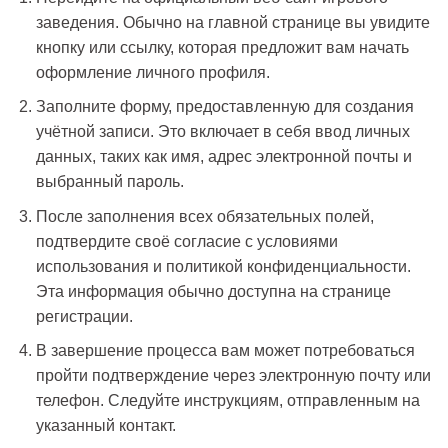
заведения. Обычно на главной странице вы увидите
кнопку или ссылку, которая предложит вам начать
оформление личного профиля.
Заполните форму, предоставленную для создания
учётной записи. Это включает в себя ввод личных
данных, таких как имя, адрес электронной почты и
выбранный пароль.
После заполнения всех обязательных полей,
подтвердите своё согласие с условиями
использования и политикой конфиденциальности.
Эта информация обычно доступна на странице
регистрации.
В завершение процесса вам может потребоваться
пройти подтверждение через электронную почту или
телефон. Следуйте инструкциям, отправленным на
указанный контакт.