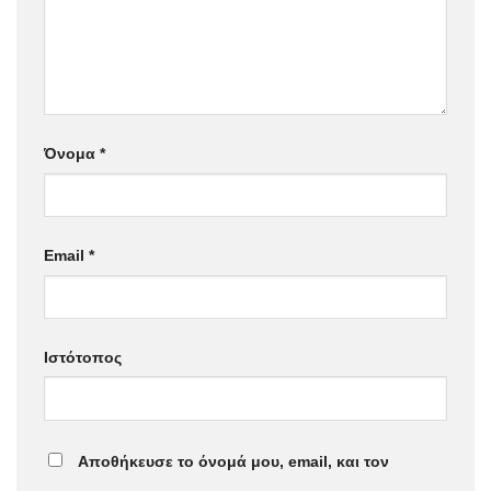
Όνομα
*
Email
*
Ιστότοπος
Αποθήκευσε το όνομά μου, email, και τον