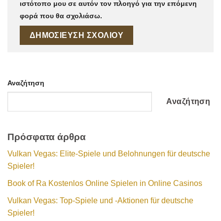
ιστότοπο μου σε αυτόν τον πλοηγό για την επόμενη
φορά που θα σχολιάσω.
Αναζήτηση
Αναζήτηση
Πρόσφατα άρθρα
Vulkan Vegas: Elite-Spiele und Belohnungen für deutsche
Spieler!
Book of Ra Kostenlos Online Spielen in Online Casinos
Vulkan Vegas: Top-Spiele und -Aktionen für deutsche
Spieler!