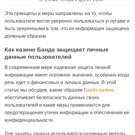
Эти принципы и меры направлены на то, чтобы
пользователи могли уверенно пользоваться услугами и
быть уверенными в том, что их информация защищена
должным образом.
Как казино Банда защищает личные
данные пользователей
В современном мире надежная защита личной
информации имеет огромное значение, особенно когда
речь идет о финансовых и личных данных. В этой
статье мы обсудим, каким образом
Banda казино
обеспечивает безопасность данных своих
пользователей и какие меры применяются для
предотвращения утечек информации и обеспечения ее
конфиденциальности.
Для защиты данных используются различные методы,