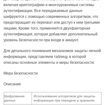
включая криптографию и многоуровневые системы
аутентификации. Все передаваемые данные
шифруются с помощью современных алгоритмов, что
предотвращает их перехват или доступ к ним третьими
лицами. Кроме того, применяется двухфакторная
аутентификация, которая добавляет дополнительный
уровень безопасности при входе в аккаунт.
Для детального понимания механизмов защиты личной
информации, представляем таблицу, в которой
описаны основные элементы и меры безопасности:
Мера безопасности
Описание
Шифрование
Использование алгоритмов для защиты
данных
информации при передаче и хранении.