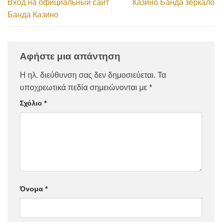
Вход на официальный сайт
Казино Банда зеркало
Банда Казино
Αφήστε μια απάντηση
Η ηλ. διεύθυνση σας δεν δημοσιεύεται.
Τα
υποχρεωτικά πεδία σημειώνονται με
*
Σχόλιο
*
Όνομα
*