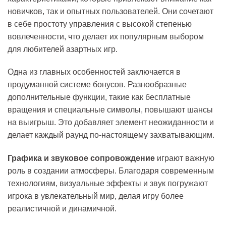
новичков, так и опытных пользователей. Они сочетают
в себе простоту управления с высокой степенью
вовлеченности, что делает их популярным выбором
для любителей азартных игр.
Одна из главных особенностей заключается в
продуманной системе бонусов. Разнообразные
дополнительные функции, такие как бесплатные
вращения и специальные символы, повышают шансы
на выигрыш. Это добавляет элемент неожиданности и
делает каждый раунд по-настоящему захватывающим.
Графика и звуковое сопровождение
играют важную
роль в создании атмосферы. Благодаря современным
технологиям, визуальные эффекты и звук погружают
игрока в увлекательный мир, делая игру более
реалистичной и динамичной.