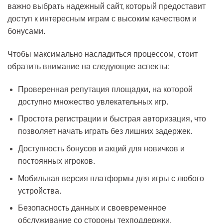
важно выбрать надежный сайт, который предоставит
доступ к интересным играм с высоким качеством и
бонусами.
Чтобы максимально насладиться процессом, стоит
обратить внимание на следующие аспекты:
Проверенная репутация площадки, на которой
доступно множество увлекательных игр.
Простота регистрации и быстрая авторизация, что
позволяет начать играть без лишних задержек.
Доступность бонусов и акций для новичков и
постоянных игроков.
Мобильная версия платформы для игры с любого
устройства.
Безопасность данных и своевременное
обслуживание со стороны техподдержки.