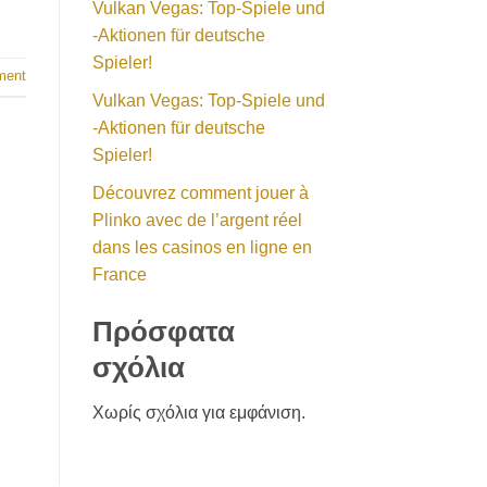
Vulkan Vegas: Top-Spiele und
-Aktionen für deutsche
Spieler!
ment
Vulkan Vegas: Top-Spiele und
-Aktionen für deutsche
Spieler!
Découvrez comment jouer à
Plinko avec de l’argent réel
dans les casinos en ligne en
France
Πρόσφατα
σχόλια
Χωρίς σχόλια για εμφάνιση.