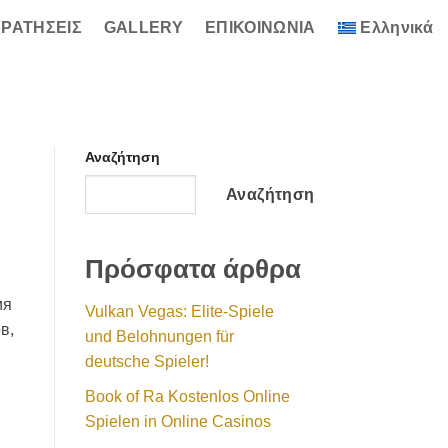
ΡΑΤΗΣΕΙΣ
GALLERY
ΕΠΙΚΟΙΝΩΝΙΑ
Ελληνικά
Αναζήτηση
Αναζήτηση
Πρόσφατα άρθρα
ия
Vulkan Vegas: Elite-Spiele
в,
und Belohnungen für
deutsche Spieler!
Book of Ra Kostenlos Online
Spielen in Online Casinos