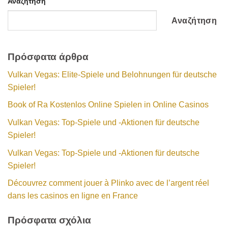
Αναζήτηση
Αναζήτηση
Πρόσφατα άρθρα
Vulkan Vegas: Elite-Spiele und Belohnungen für deutsche
Spieler!
Book of Ra Kostenlos Online Spielen in Online Casinos
Vulkan Vegas: Top-Spiele und -Aktionen für deutsche
Spieler!
Vulkan Vegas: Top-Spiele und -Aktionen für deutsche
Spieler!
Découvrez comment jouer à Plinko avec de l’argent réel
dans les casinos en ligne en France
Πρόσφατα σχόλια