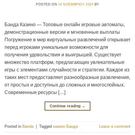
POSTED ON
14 ΝΟΕΜΒΡΊΟΥ 2024
BY
Банда Казино — Топовые онлайн игровые автоматы,
демонстрационные версии и мгновенные выплаты
Погружение в мир виртуальных развлечений открывает
перед игроками уникальные возможности для
получения удовольствия и выигрышей. Существует
множество платформ, предлагающих увлекательные
игры с элементами случайности и стратегии. Каждое из
таких мест предоставляет разнообразные развлечения,
от простых и доступных до сложных и многослойных.
Современные ресурсы […]
Continue reading
→
Posted in
Banda
|
Tagged
казино Банда
Leave a comment