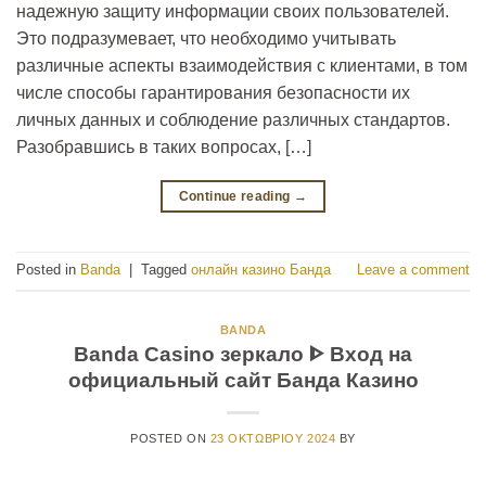
надежную защиту информации своих пользователей.
Это подразумевает, что необходимо учитывать
различные аспекты взаимодействия с клиентами, в том
числе способы гарантирования безопасности их
личных данных и соблюдение различных стандартов.
Разобравшись в таких вопросах, […]
Continue reading
→
Posted in
Banda
|
Tagged
онлайн казино Банда
Leave a comment
BANDA
Banda Casino зеркало ᐈ Вход на
официальный сайт Банда Казино
POSTED ON
23 ΟΚΤΩΒΡΊΟΥ 2024
BY