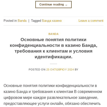
Continue reading
→
Posted in
Banda
|
Tagged
Банда казино
Leave a comment
BANDA
Основные понятия политики
конфиденциальности в казино Банда,
требования к клиентам и условия
идентификации.
POSTED ON
23 ΟΚΤΩΒΡΊΟΥ 2024
BY
Основные понятия политики конфиденциальности в
казино Банда и требования к клиентам В современном
цифровом мире каждое развлекательное заведение,
предоставляющее услуги онлайн, обязано обеспечить