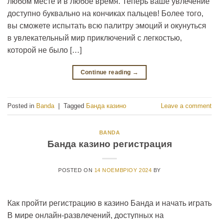
любом месте и в любое время. Теперь ваше увлечение
доступно буквально на кончиках пальцев! Более того,
вы сможете испытать всю палитру эмоций и окунуться
в увлекательный мир приключений с легкостью,
которой не было […]
Continue reading
→
Posted in
Banda
|
Tagged
Банда казино
Leave a comment
BANDA
Банда казино регистрация
POSTED ON
14 ΝΟΕΜΒΡΊΟΥ 2024
BY
Как пройти регистрацию в казино Банда и начать играть
В мире онлайн-развлечений, доступных на