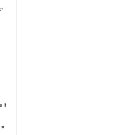
67
lif
mi