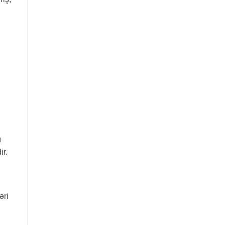
ı
ir.
əri