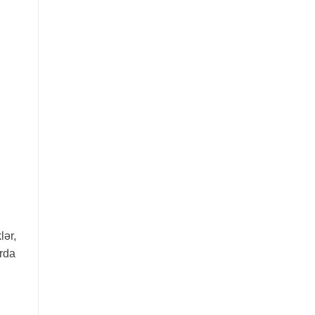
lər,
arda