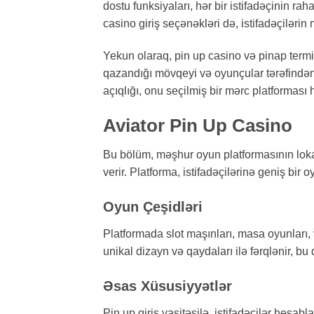
dostu funksiyaları, hər bir istifadəçinin rah
casino giriş seçənəkləri də, istifadəçiləri
Yekun olaraq, pin up casino və pinap term
qazandığı mövqeyi və oyunçular tərəfindən q
açıqlığı, onu seçilmiş bir mərc platforması h
Aviator Pin Up Casino
Bu bölüm, məşhur oyun platformasının loka
verir. Platforma, istifadəçilərinə geniş bir 
Oyun Çeşidləri
Platformada slot maşınları, masa oyunları,
unikal dizayn və qaydaları ilə fərqlənir, b
Əsas Xüsusiyyətlər
Pin up giriş vasitəsilə, istifadəçilər hesabl