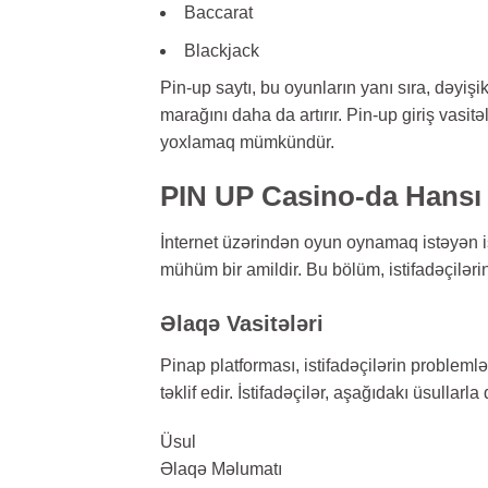
Baccarat
Blackjack
Pin-up saytı, bu oyunların yanı sıra, dəyiş
marağını daha da artırır. Pin-up giriş vasitə
yoxlamaq mümkündür.
PIN UP Casino-da Hansı
İnternet üzərindən oyun oynamaq istəyən i
mühüm bir amildir. Bu bölüm, istifadəçiləri
Əlaqə Vasitələri
Pinap platforması, istifadəçilərin problemlə
təklif edir. İstifadəçilər, aşağıdakı üsullarl
Üsul
Əlaqə Məlumatı