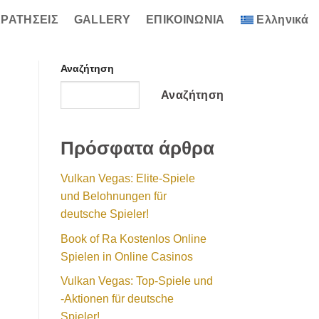
ΡΑΤΗΣΕΙΣ
GALLERY
ΕΠΙΚΟΙΝΩΝΙΑ
Ελληνικά
Αναζήτηση
Αναζήτηση
Πρόσφατα άρθρα
Vulkan Vegas: Elite-Spiele
und Belohnungen für
deutsche Spieler!
Book of Ra Kostenlos Online
Spielen in Online Casinos
Vulkan Vegas: Top-Spiele und
-Aktionen für deutsche
Spieler!