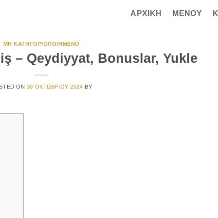
ΑΡΧΙΚΗ
ΜΕΝΟΥ
Κ
ΜΗ ΚΑΤΗΓΟΡΙΟΠΟΙΗΜΈΝΟ
iş – Qeydiyyat, Bonuslar, Yukle
STED ON
30 ΟΚΤΩΒΡΊΟΥ 2024
BY