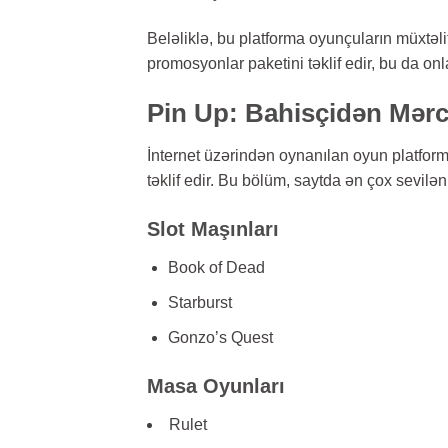
Beləliklə, bu platforma oyunçuların müxtəl
promosyonlar paketini təklif edir, bu da onl
Pin Up: Bahisçidən Mər
İnternet üzərindən oynanılan oyun platforma
təklif edir. Bu bölüm, saytda ən çox sevilə
Slot Maşınları
Book of Dead
Starburst
Gonzo’s Quest
Masa Oyunları
Rulet