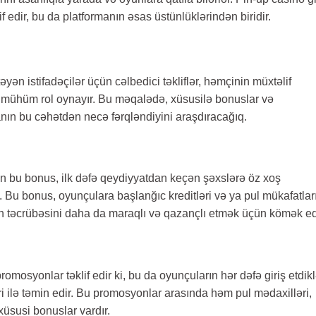
lif edir, bu da platformanın əsas üstünlüklərindən biridir.
yən istifadəçilər üçün cəlbedici təkliflər, həmçinin müxtəlif
ar mühüm rol oynayır. Bu məqalədə, xüsusilə bonuslar və
nın bu cəhətdən necə fərqləndiyini araşdıracağıq.
lan bu bonus, ilk dəfə qeydiyyatdan keçən şəxslərə öz xoş
. Bu bonus, oyunçulara başlanğıc kreditləri və ya pul mükafatlar
yun təcrübəsini daha da maraqlı və qazançlı etmək üçün kömək ed
omosyonlar təklif edir ki, bu da oyunçuların hər dəfə giriş etdikl
i ilə təmin edir. Bu promosyonlar arasında həm pul mədaxilləri,
xüsusi bonuslar vardır.