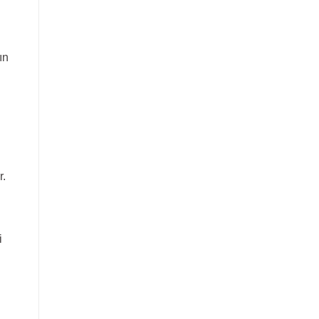
ın
r.
i